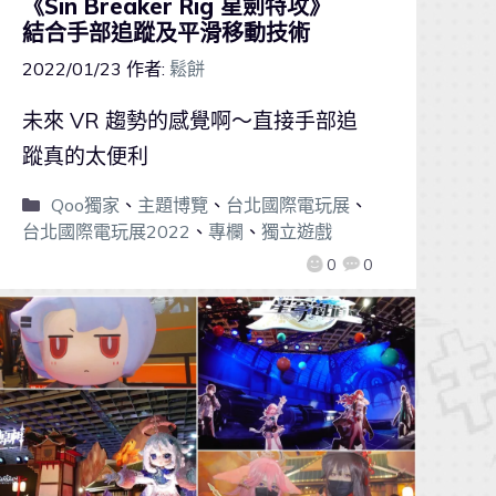
《Sin Breaker Rig 星劍特攻》
結合手部追蹤及平滑移動技術
2022/01/23
作者:
鬆餅
未來 VR 趨勢的感覺啊～直接手部追
蹤真的太便利
Qoo獨家
、
主題博覽
、
台北國際電玩展
、
台北國際電玩展2022
、
專欄
、
獨立遊戲
0
0