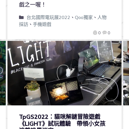
戲之一喔！
台北國際電玩展2022
、
Qoo獨家
、
人物
採訪
、
手機遊戲
0
0
TpGS2022：貓咪解謎冒險遊戲
《LIGHT》試玩體驗 帶領小女孩