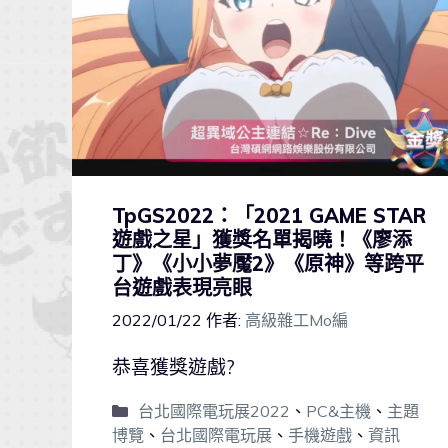
TpGS2022：「2021 GAME STAR
遊戲之星」獲獎名單揭曉！《廖添
丁》《小小夢魘2》《原神》等跨平
台遊戲表現亮眼
2022/01/22
作者:
高級雜工Mo編
恭喜獲獎遊戲?
台北國際電玩展2022
、
PC&主機
、
主題
博覽
、
台北國際電玩展
、
手機遊戲
、
資訊