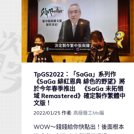
TpGS2022：「SaGa」系列作
《SaGa 緋紅恩典 緋色的野望》將
於今年春季推出 《SaGa 未拓領
域 Remastered》確定製作繁體中
文版！
2022/01/25
作者:
高級雜工Mo編
WOW～錢錢給你快點出！後面根本