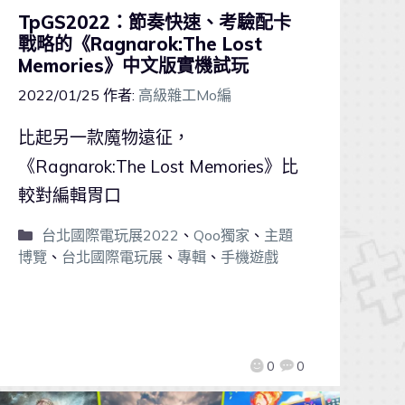
TpGS2022：節奏快速、考驗配卡
戰略的《Ragnarok:The Lost
Memories》中文版實機試玩
2022/01/25
作者:
高級雜工Mo編
比起另一款魔物遠征，
《Ragnarok:The Lost Memories》比
較對編輯胃口
台北國際電玩展2022
、
Qoo獨家
、
主題
博覽
、
台北國際電玩展
、
專輯
、
手機遊戲
0
0