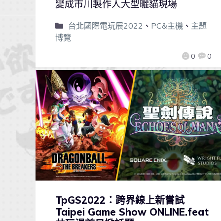
變成市川製作人大型曬貓現場
台北國際電玩展2022
、
PC&主機
、
主題
博覽
0
0
TpGS2022：跨界線上新嘗試
Taipei Game Show ONLINE.feat