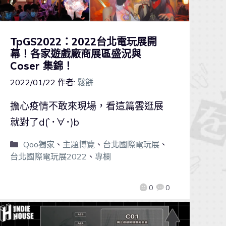
TpGS2022：2022台北電玩展開
幕！各家遊戲廠商展區盛況與
Coser 集錦！
2022/01/22
作者:
鬆餅
擔心疫情不敢來現場，看這篇雲逛展
就對了d(`･∀･)b
Qoo獨家
、
主題博覽
、
台北國際電玩展
、
台北國際電玩展2022
、
專欄
0
0