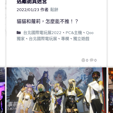
逃離詭異迷宮
2022/01/23
作者:
鬆餅
貓貓和蘿莉，怎麼能不推！？
台北國際電玩展2022
、
PC&主機
、
Qoo
獨家
、
台北國際電玩展
、
專欄
、
獨立遊戲
0
0