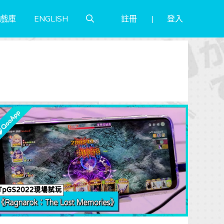
註冊
登入
戲庫
ENGLISH