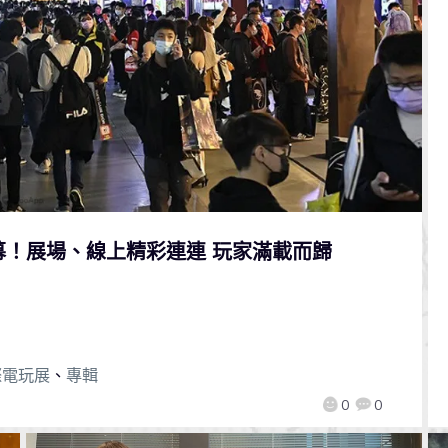
落幕！展場、線上精彩連連 玩家滿載而歸
際電玩展
、
專輯
0
0