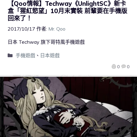
【Qoo情報】Techway《UnlightSC》新卡
盒「猩紅慾望」10月末實裝 前輩要在手機版
回來了！
2017/10/17
作者:
Mr. Qoo
日本 Techway 旗下哥特風手機遊戲
手機遊戲
、
日本遊戲
0
0