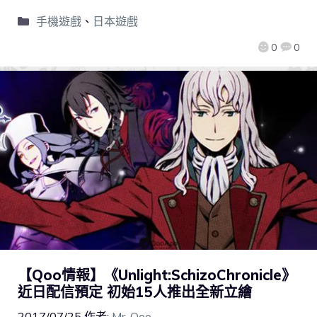
手機遊戲
、
日本遊戲
0
0
【Qoo情報】《Unlight:SchizoChronicle》
近日配信預定 初始15人推出全新立繪
2017/07/25
作者:
Mr. Qoo