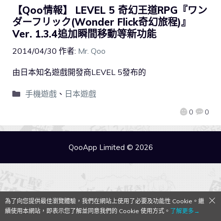
【Qoo情報】 LEVEL 5 奇幻王道RPG『ワン
ダーフリック(Wonder Flick奇幻旅程)』
Ver. 1.3.4追加瞬間移動等新功能
2014/04/30
作者:
Mr. Qoo
由日本知名遊戲開發商LEVEL 5發布的
手機遊戲
、
日本遊戲
0
0
QooApp Limited © 2026
為了向您提供最佳瀏覽體驗，我們在網站上使用了必要及功能性 Cookie。繼
續使用本網站，即表示您了解並同意我們的 Cookie 使用方式。
了解更多→