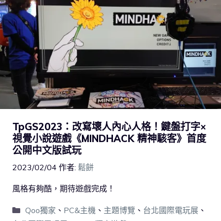
TpGS2023：改寫壞人內心人格！鍵盤打字×
視覺小說遊戲《MINDHACK 精神駭客》首度
公開中文版試玩
2023/02/04
作者:
鬆餅
風格有夠酷，期待遊戲完成！
Qoo獨家
、
PC&主機
、
主題博覽
、
台北國際電玩展
、