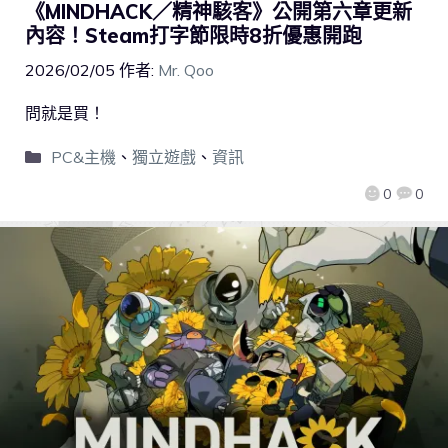
《MINDHACK／精神駭客》公開第六章更新
內容！Steam打字節限時8折優惠開跑
2026/02/05
作者:
Mr. Qoo
問就是買！
PC&主機
、
獨立遊戲
、
資訊
0
0