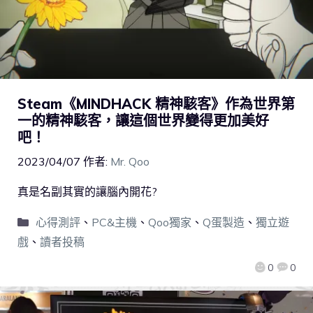
Steam《MINDHACK 精神駭客》作為世界第
一的精神駭客，讓這個世界變得更加美好
吧！
2023/04/07
作者:
Mr. Qoo
真是名副其實的讓腦內開花?
心得測評
、
PC&主機
、
Qoo獨家
、
Q蛋製造
、
獨立遊
戲
、
讀者投稿
0
0