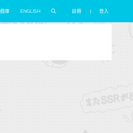
註冊
登入
戲庫
ENGLISH