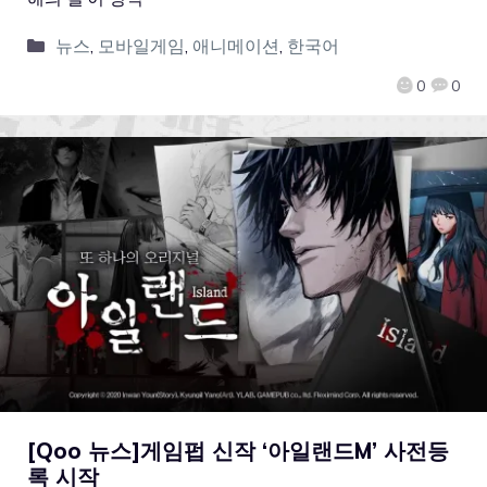
뉴스
,
모바일게임
,
애니메이션
,
한국어
0
0
[Qoo 뉴스]게임펍 신작 ‘아일랜드M’ 사전등
록 시작