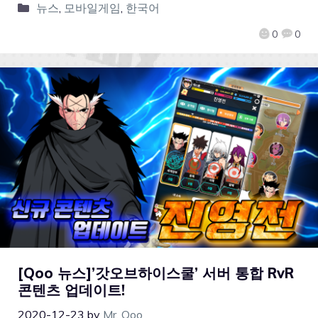
뉴스
,
모바일게임
,
한국어
0
0
[Qoo 뉴스]’갓오브하이스쿨’ 서버 통합 RvR
콘텐츠 업데이트!
2020-12-23
by
Mr. Qoo