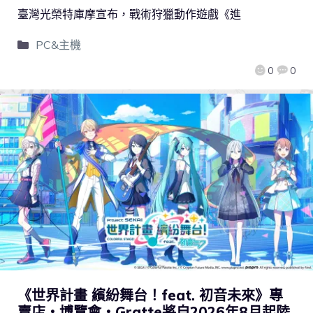
臺灣光榮特庫摩宣布，戰術狩獵動作遊戲《進
PC&主機
0
0
《世界計畫 繽紛舞台！feat. 初音未來》專
賣店・博覽會・Gratte將自2026年8月起陸