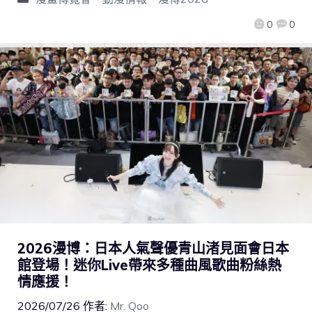
0
0
2026漫博：日本人氣聲優青山渚見面會日本
館登場！迷你Live帶來多種曲風歌曲粉絲熱
情應援！
2026/07/26
作者:
Mr. Qoo