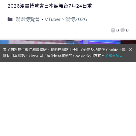
2026漫畫博覽會日本館舞台7月24日重
漫畫博覽會
、
VTuber
、
漫博2026
0
0
為了向您提供最佳瀏覽體驗，我們在網站上使用了必要及功能性 Cookie。繼
續使用本網站，即表示您了解並同意我們的 Cookie 使用方式。
了解更多→
2026漫博：台灣原創IP《朵莉 DOLLY》全球
首場發布會登場！動畫電影《歡迎來到朵莉