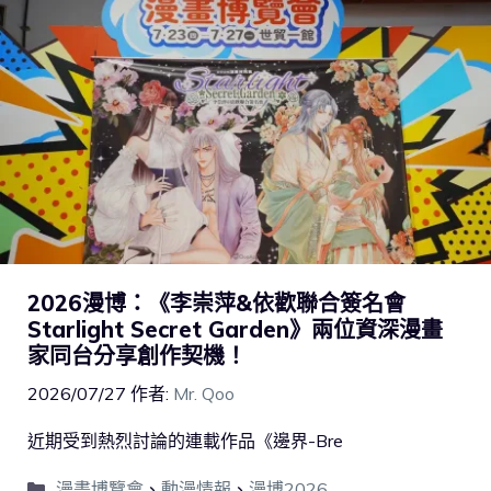
2026漫博：《李崇萍&依歡聯合簽名會
Starlight Secret Garden》兩位資深漫畫
家同台分享創作契機！
2026/07/27
作者:
Mr. Qoo
近期受到熱烈討論的連載作品《邊界-Bre
漫畫博覽會
、
動漫情報
、
漫博2026