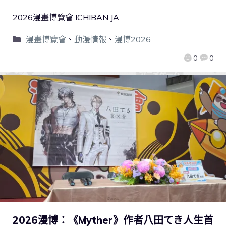
2026漫畫博覽會 ICHIBAN JA
漫畫博覽會
、
動漫情報
、
漫博2026
0
0
2026漫博：《Myther》作者八田てき人生首