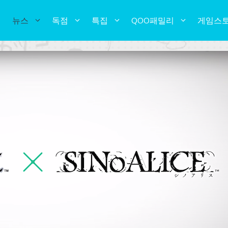
뉴스
독점
특집
QOO패밀리
게임스