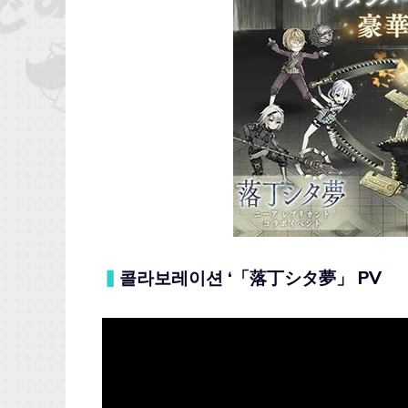
▍
콜라보레이션 ‘「落丁シタ夢」 PV