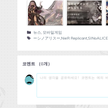
뉴스
,
모바일게임
ーシノアリスー
,
NieR Replicant
,
SINoALICE
코멘트
（
0
개）