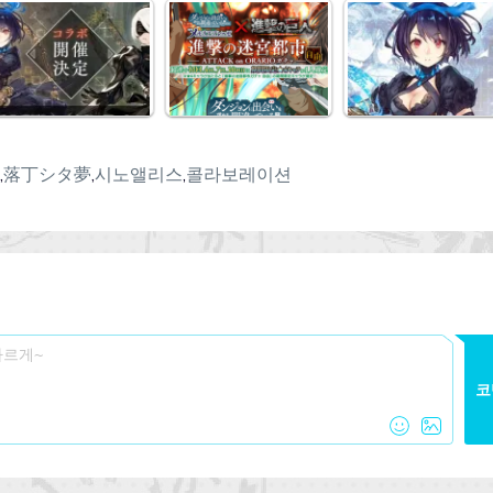
,
落丁シタ夢
,
시노앨리스
,
콜라보레이션
코