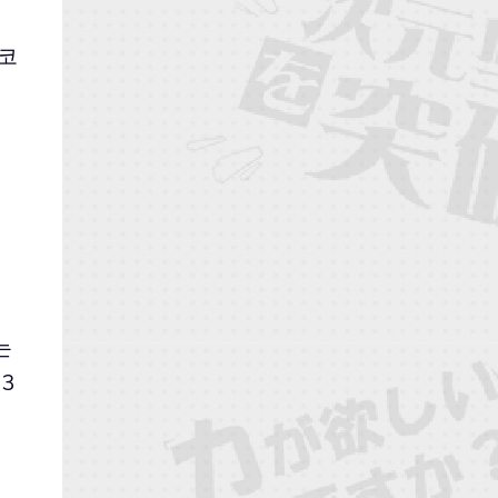
사코
는
3