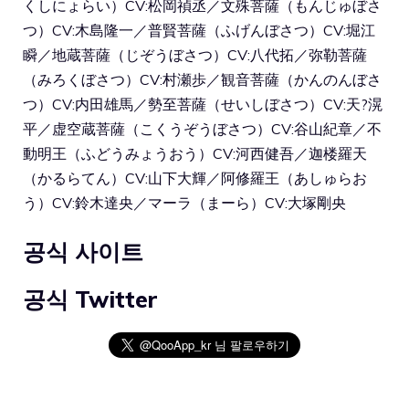
くしにょらい）CV:松岡禎丞／文殊菩薩（もんじゅぼさ
つ）CV:木島隆一／普賢菩薩（ふげんぼさつ）CV:堀江
瞬／地蔵菩薩（じぞうぼさつ）CV:八代拓／弥勒菩薩
（みろくぼさつ）CV:村瀬歩／観音菩薩（かんのんぼさ
つ）CV:内田雄馬／勢至菩薩（せいしぼさつ）CV:天?滉
平／虚空蔵菩薩（こくうぞうぼさつ）CV:谷山紀章／不
動明王（ふどうみょうおう）CV:河西健吾／迦楼羅天
（かるらてん）CV:山下大輝／阿修羅王（あしゅらお
う）CV:鈴木達央／マーラ（まーら）CV:大塚剛央
공식 사이트
공식 Twitter