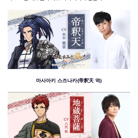
마사아키 스즈나카(帝釈天 역)