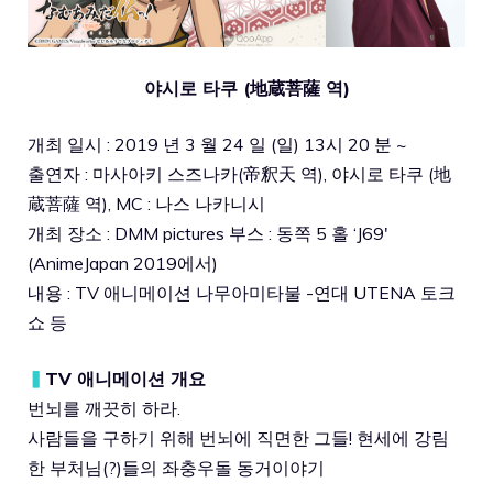
야시로 타쿠 (地蔵菩薩 역)
개최 일시 : 2019 년 3 월 24 일 (일) 13시 20 분 ~
출연자 : 마사아키 스즈나카(帝釈天 역), 야시로 타쿠 (地
蔵菩薩 역), MC : 나스 나카니시
개최 장소 : DMM pictures 부스 : 동쪽 5 홀 ‘J69′
(AnimeJapan 2019에서)
내용 : TV 애니메이션 나무아미타불 -연대 UTENA 토크
쇼 등
▍
TV 애니메이션 개요
번뇌를 깨끗히 하라.
사람들을 구하기 위해 번뇌에 직면한 그들! 현세에 강림
한 부처님(?)들의 좌충우돌 동거이야기