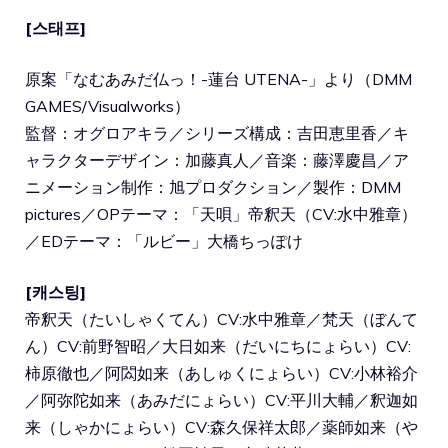
[스태프]
原案「なむあみだ仏っ！-蓮台 UTENA-」より（DMM
GAMES/Visualworks）
監督：オグロアキラ／シリーズ構成：吉田恵里香／キ
ャラクターデザイン：加藤真人／音楽：藤澤慶昌／ア
ニメーション制作：旭プロダクション／製作：DMM
pictures／OPテーマ：「天唄」帝釈天（CV:水中雅章）
／EDテーマ：「ルビー」大橋ちっぽけ
[캐스팅]
帝釈天（たいしゃくてん）CV:水中雅章／梵天（ぼんて
ん）CV:前野智昭／大日如来（だいにちにょらい）CV:
柿原徹也／阿閦如来（あしゅくにょらい）CV:小林裕介
／阿弥陀如来（あみだにょらい）CV:平川大輔／釈迦如
来（しゃかにょらい）CV:森久保祥太郎／薬師如来（や