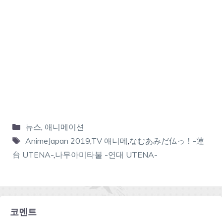
뉴스
,
애니메이션
AnimeJapan 2019
,
TV 애니메
,
なむあみだ仏っ！-蓮
台 UTENA-
,
나무아미타불 -연대 UTENA-
코멘트