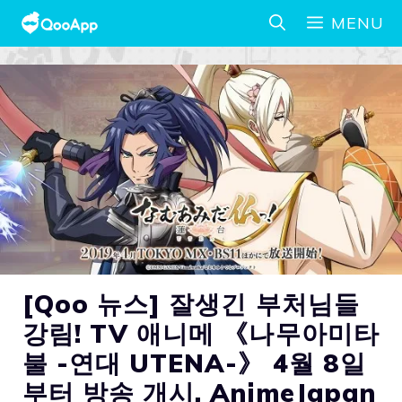
MENU
[Qoo 뉴스] 잘생긴 부처님들
강림! TV 애니메 《나무아미타
불 -연대 UTENA-》 4월 8일
부터 방송 개시, AnimeJapan