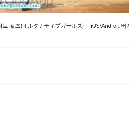
티브 걸즈(オルタナティブガールズ)」 iOS/Android버