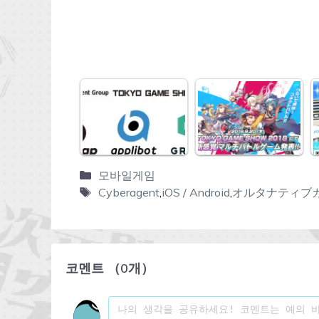
모바일게임
Cyberagent
,
iOS / Android
,
オルタナティブ
코멘트
（
0
개）