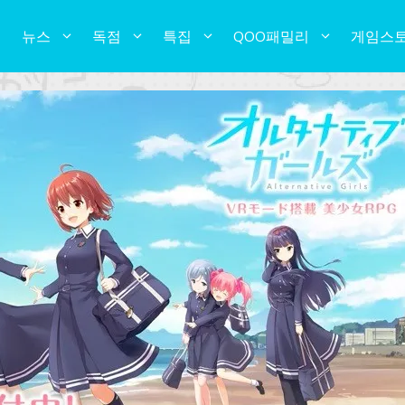
뉴스
독점
특집
QOO패밀리
게임스