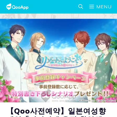
MENU
【Qoo사전예약】일본여성향