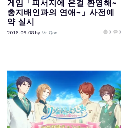
게임「피서지에 온걸 환영해~
총지배인과의 연애~」사전예
약 실시
0
0
2016-06-08
by
Mr. Qoo