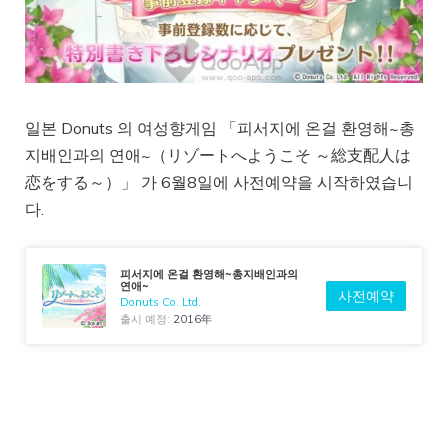
일본 Donuts 의 여성향게임 「피서지에 온걸 환영해~총
지배인과의 연애~（リゾートへようこそ ～総支配人は
恋をする～）」 가 6월8일에 사전예약을 시작하였습니
다.
피서지에 온걸 환영해~총지배인과의
연애~
사전예약
Donuts Co. Ltd.
출시 예정:
2016年