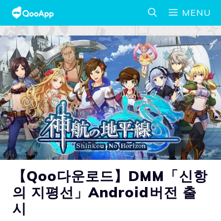
MENU
【Qoo다운로드】DMM「신항
의 지평선」Android버전 출
시