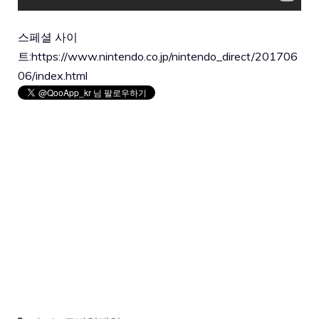
스페셜 사이
트:
https://www.nintendo.co.jp/nintendo_direct/201706
06/index.html