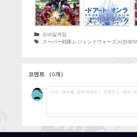
모바일게임
スーパー戦隊
,
レジェンドウォーズ
,
사전예약
코멘트
（
0
개）