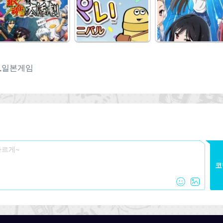
,
일본게임
코