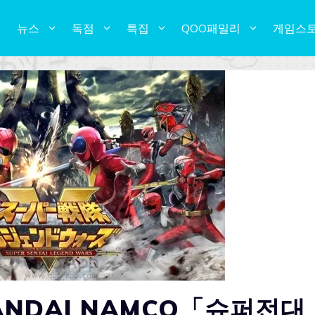
뉴스
독점
특집
QOO패밀리
게임스
NDAI NAMCO「슈퍼전대