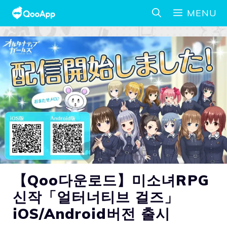
MENU
【Qoo다운로드】미소녀RPG
신작「얼터너티브 걸즈」
iOS/Android버전 출시