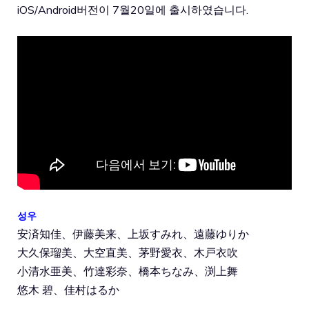
iOS/Android버전이 7월20일에 출시하였습니다.
성우
安済知佳、伊藤美来、上坂すみれ、遠藤ゆりか
大久保瑠美、大空直美、茅野愛衣、木戸衣吹
小清水亜美、竹達彩奈、橋本ちなみ、渕上舞
悠木 碧、佳村はるか