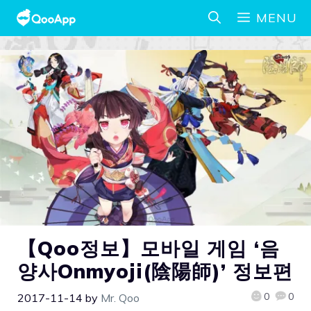
MENU
【Qoo정보】모바일 게임 ‘음
양사Onmyoji(陰陽師)’ 정보편
0
0
2017-11-14
by
Mr. Qoo