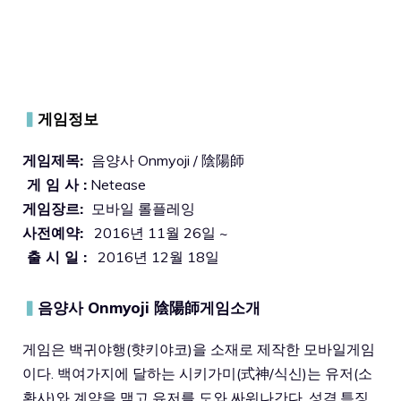
▍
게임정보
게임제목:
음양사 Onmyoji / 陰陽師
게 임 사 :
Netease
게임장르:
모바일 롤플레잉
사전예약:
2016년 11월 26일 ~
출 시 일 :
2016년 12월 18일
▍
음양사 Onmyoji 陰陽師
게임소개
게임은 백귀야행(햣키야코)을 소재로 제작한 모바일게임
이다. 백여가지에 달하는 시키가미(式神/식신)는 유저(소
환사)와 계약을 맺고 유저를 도와 싸워나간다. 성격,특징