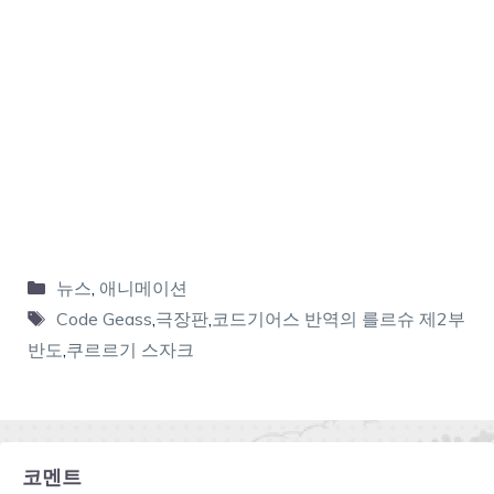
뉴스
,
애니메이션
Code Geass
,
극장판
,
코드기어스 반역의 를르슈 제2부
반도
,
쿠르르기 스자크
코멘트