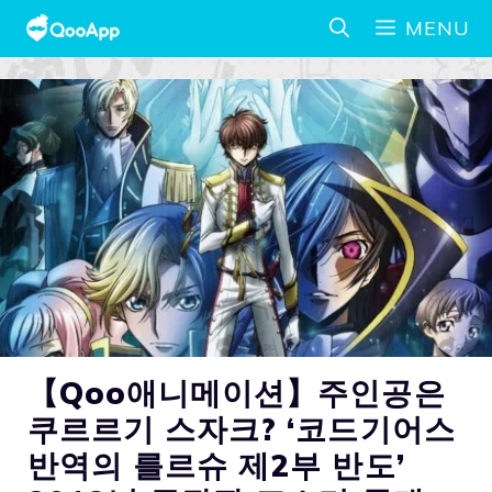
MENU
【Qoo애니메이션】주인공은
쿠르르기 스자크? ‘코드기어스
반역의 를르슈 제2부 반도’