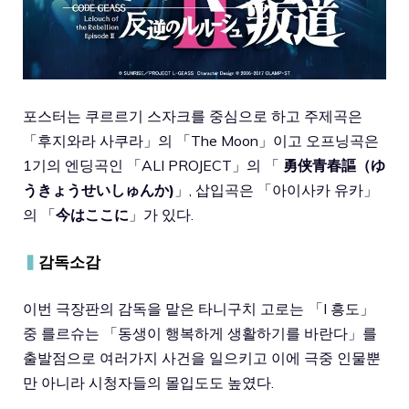
포스터는 쿠르르기 스자크를 중심으로 하고 주제곡은
「후지와라 사쿠라」의 「The Moon」이고 오프닝곡은
1기의 엔딩곡인 「ALI PROJECT」의 「
勇侠青春謳（ゆ
うきょうせいしゅんか)
」, 삽입곡은 「아이사카 유카」
의 「
今はここに
」가 있다.
▍
감독소감
이번 극장판의 감독을 맡은 타니구치 고로는
「I 흥도」
중 를르슈는 「동생이 행복하게 생활하기를 바란다」를
출발점으로 여러가지 사건을 일으키고 이에 극중 인물뿐
만 아니라 시청자들의 몰입도도 높였다.