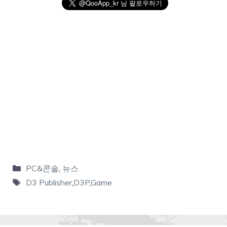
PC&콘솔
,
뉴스
D3 Publisher
,
D3P
,
Game