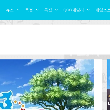
뉴스
독점
특집
QOO패밀리
게임스