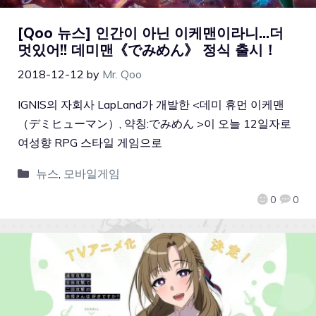
[Qoo 뉴스] 인간이 아닌 이케맨이라니…더
멋있어!! 데미맨《でみめん》 정식 출시！
2018-12-12
by
Mr. Qoo
IGNIS의 자회사 LapLand가 개발한 <데미 휴먼 이케맨
（デミヒューマン）, 약칭:でみめん >이 오늘 12일자로
여성향 RPG 스타일 게임으로
뉴스
,
모바일게임
0
0