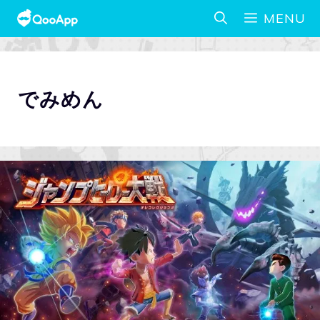
MENU
でみめん