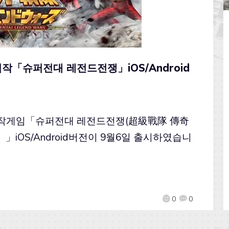
작「슈퍼전대 레전드전쟁」iOS/Android
nt 의 신작게임「슈퍼전대 레전드전쟁(超級戰隊 傳奇
OS/Android버전이 9월6일 출시하였습니
0
0