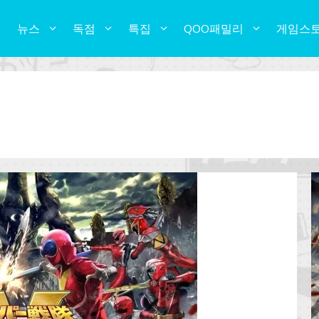
뉴스
독점
특집
QOO패밀리
게임스