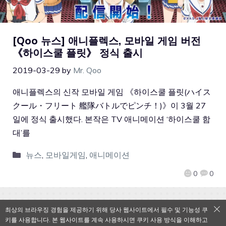
[Qoo 뉴스] 애니플렉스, 모바일 게임 버전
《하이스쿨 플릿》 정식 출시
2019-03-29
by
Mr. Qoo
애니플렉스의 신작 모바일 게임 《하이스쿨 플릿(ハイス
クール・フリート 艦隊バトルでピンチ！)》이 3월 27
일에 정식 출시했다. 본작은 TV 애니메이션 ‘하이스쿨 함
대’를
뉴스
,
모바일게임
,
애니메이션
0
0
최상의 브라우징 경험을 제공하기 위해 당사 웹사이트에서 필수 및 기능성 쿠
키를 사용합니다. 본 웹사이트를 계속 사용하시면 쿠키 사용 방식을 이해하고
QooApp Limited © 2026