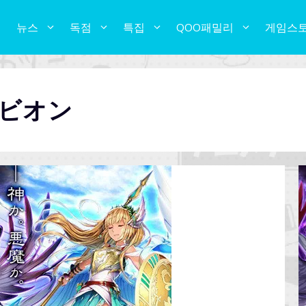
뉴스
독점
특집
QOO패밀리
게임스
ビオン