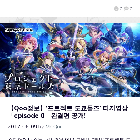
0
0
【Qoo정보】’프로젝트 도쿄돌즈’ 티저영상
「episode 0」완결편 공개!
2017-06-09
by
Mr. Qoo
스퀘어에닉스는 금일(6월 9일) 모바일 게임 ‘프로젝트 도