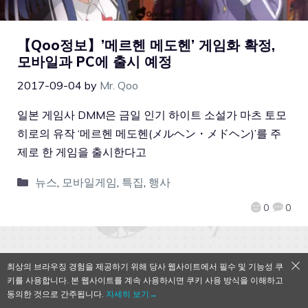
【Qoo정보】’메르헨 메도헨’ 게임화 확정,
모바일과 PC에 출시 예정
2017-09-04
by
Mr. Qoo
일본 게임사 DMM은 금일 인기 하이트 소설가 마츠 토모
히로의 유작 ‘메르헨 메도헨(メルヘン・メドヘン)’를 주
제로 한 게임을 출시한다고
뉴스
,
모바일게임
,
특집
,
행사
0
0
최상의 브라우징 경험을 제공하기 위해 당사 웹사이트에서 필수 및 기능성 쿠
QooApp Limited © 2026
키를 사용합니다. 본 웹사이트를 계속 사용하시면 쿠키 사용 방식을 이해하고
동의한 것으로 간주됩니다.
자세히 보기→