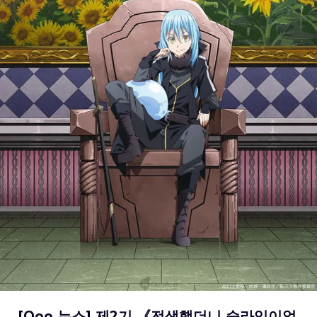
[Qoo 뉴스] 제2기 《전생했더니 슬라임이었