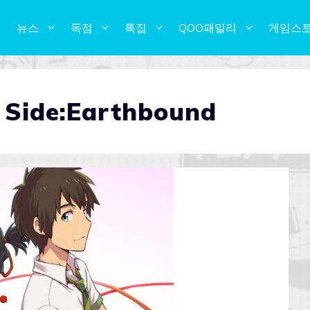
뉴스
독점
특집
QOO패밀리
게임스
ide:Earthbound