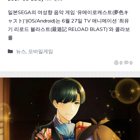
일본SEGA의 여성향 음악 게임 ‘유메이로캐스트(夢色キ
ャスト)'(iOS/Android)는 6월 27일 TV 애니메이션 ‘최유
기 리로드 블라스트(最遊記 RELOAD BLAST)’와 콜라보
를
뉴스
,
모바일게임
0
0