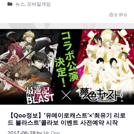
뉴스
,
모바일게임
0
0
【Qoo정보】’유메이로캐스트’×’최유기 리로
드 블라스트’콜라보 이벤트 사전예약 시작
2017-06-28
by
Mr. Qoo