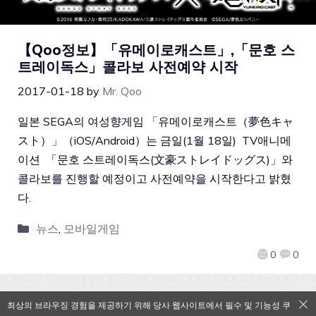
【Qoo정보】「유메이로캐스트」,「문호 스
트레이독스」콜라보 사전예약 시작
2017-01-18
by
Mr. Qoo
일본 SEGA의 여성향게임 「유메이로캐스트（夢色キャ
スト）」（iOS/Android）는 금일(1월 18일) TV애니메
이션 「문호 스트레이독스(文豪ストレイドッグス)」와
콜라보를 진행할 예정이고 사전예약을 시작한다고 밝혔
다.
뉴스
,
모바일게임
0
0
최상의 브라우징 경험을 제공하기 위해 당사 웹사이트에서 필수 및 기능성 쿠