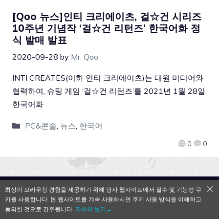
[Qoo 뉴스]인티 크리에이츠, 걸☆건 시리즈
10주년 기념작 ‘걸☆건 리턴즈’ 한국어화 정
식 발매 발표
2020-09-28
by
Mr. Qoo
INTI CREATES(이하 인티 크리에이츠)는 대원 미디어와
협력하여, 슈팅 게임 ‘걸☆건 리턴즈’를 2021년 1월 28일,
한국어화
PC&콘솔
,
뉴스
,
한국어
0
0
최상의 브라우징 경험을 제공하기 위해 당사 웹사이트에서 필수 및 기능성 쿠
QooApp Limited © 2026
키를 사용합니다. 본 웹사이트를 계속 사용하시면 쿠키 사용 방식을 이해하고
동의한 것으로 간주됩니다.
자세히 보기→