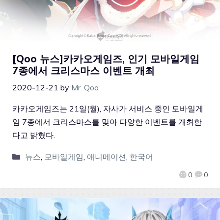
[Qoo 뉴스]카카오게임즈, 인기 모바일게임
7종에서 크리스마스 이벤트 개최
2020-12-21
by
Mr. Qoo
카카오게임즈는 21일(월), 자사가 서비스 중인 모바일게
임 7종에서 크리스마스를 맞아 다양한 이벤트를 개최한
다고 밝혔다.
뉴스
,
모바일게임
,
애니메이션
,
한국어
0
0