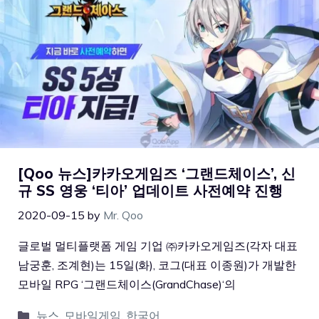
[Qoo 뉴스]카카오게임즈 ‘그랜드체이스’, 신
규 SS 영웅 ‘티아’ 업데이트 사전예약 진행
2020-09-15
by
Mr. Qoo
글로벌 멀티플랫폼 게임 기업 ㈜카카오게임즈(각자 대표
남궁훈, 조계현)는 15일(화), 코그(대표 이종원)가 개발한
모바일 RPG ‘그랜드체이스(GrandChase)‘의
뉴스
,
모바일게임
,
한국어