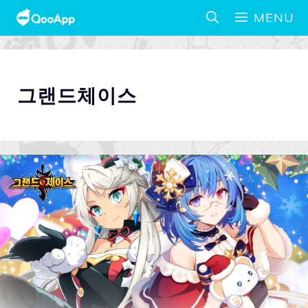
MENU
그랜드체이스