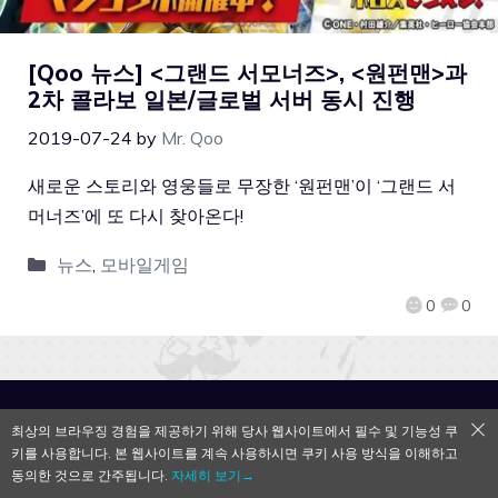
[Qoo 뉴스] <그랜드 서모너즈>, <원펀맨>과
2차 콜라보 일본/글로벌 서버 동시 진행
2019-07-24
by
Mr. Qoo
새로운 스토리와 영웅들로 무장한 ‘원펀맨’이 ‘그랜드 서
머너즈’에 또 다시 찾아온다!
뉴스
,
모바일게임
0
0
QooApp Limited © 2026
최상의 브라우징 경험을 제공하기 위해 당사 웹사이트에서 필수 및 기능성 쿠
키를 사용합니다. 본 웹사이트를 계속 사용하시면 쿠키 사용 방식을 이해하고
동의한 것으로 간주됩니다.
자세히 보기→