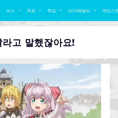
뉴스
독점
특집
QOO패밀리
게임스
달라고 말했잖아요!