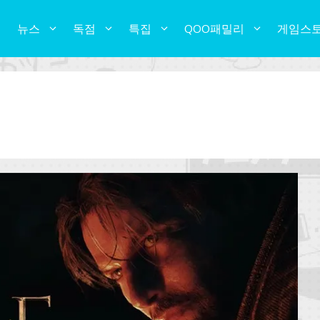
뉴스
독점
특집
QOO패밀리
게임스