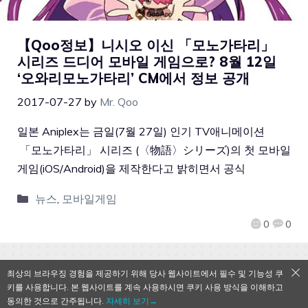
【Qoo정보】니시오 이신 「모노가타리」
시리즈 드디어 모바일 게임으로? 8월 12일
‘오와리모노가타리’ CM에서 정보 공개
2017-07-27
by
Mr. Qoo
일본 Aniplex는 금일(7월 27일) 인기 TV애니메이션
「모노가타리」 시리즈 (〈物語〉シリーズ)의 첫 모바일
게임(iOS/Android)을 제작한다고 밝히면서 공식
뉴스
,
모바일게임
0
0
최상의 브라우징 경험을 제공하기 위해 당사 웹사이트에서 필수 및 기능성 쿠
키를 사용합니다. 본 웹사이트를 계속 사용하시면 쿠키 사용 방식을 이해하고
QooApp Limited © 2026
동의한 것으로 간주됩니다.
자세히 보기→