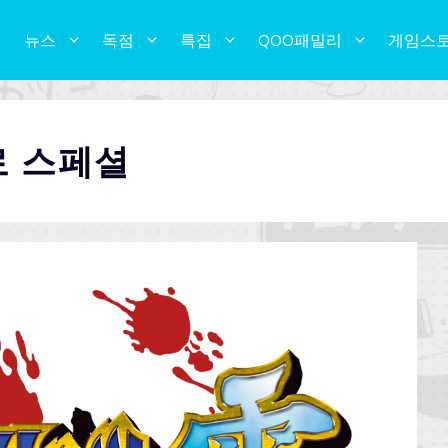
뉴스
독점
특집
QOO패밀리
게임스
로 스페셜