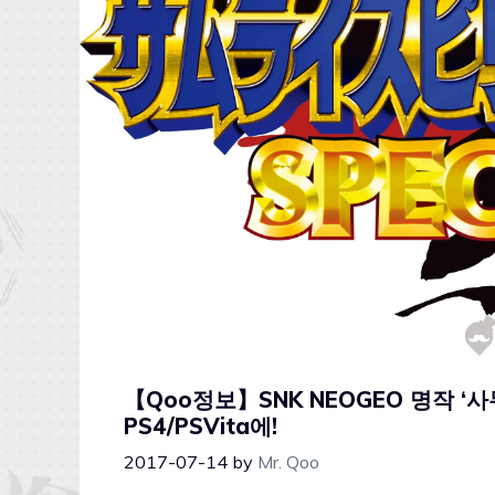
【Qoo정보】SNK NEOGEO 명작 
PS4/PSVita에!
2017-07-14
by
Mr. Qoo