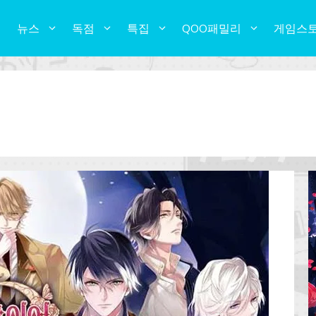
뉴스
독점
특집
QOO패밀리
게임스