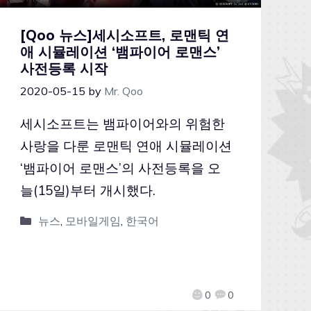
[Qoo 뉴스]세시소프트, 로맨틱 연
애 시뮬레이션 ‘뱀파이어 로맨스’
사전등록 시작
2020-05-15
by
Mr. Qoo
세시소프트는 뱀파이어와의 위험한
사랑을 다룬 로맨틱 연애 시뮬레이션
‘뱀파이어 로맨스’의 사전등록을 오
늘(15일)부터 개시했다.
뉴스
,
모바일게임
,
한국어
0
0