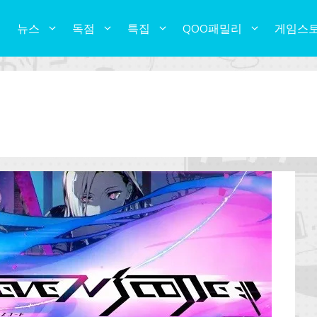
뉴스
독점
특집
QOO패밀리
게임스