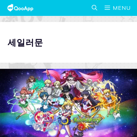
MENU
세일러문