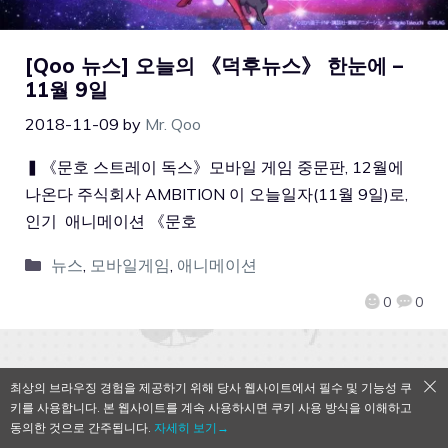
[Qoo 뉴스] 오늘의 《덕후뉴스》 한눈에 –
11월 9일
2018-11-09
by
Mr. Qoo
▍《문호 스트레이 독스》모바일 게임 중문판, 12월에
나온다 주식회사 AMBITION 이 오늘일자(11월 9일)로,
인기 애니메이션 《문호
뉴스
,
모바일게임
,
애니메이션
0
0
최상의 브라우징 경험을 제공하기 위해 당사 웹사이트에서 필수 및 기능성 쿠
QooApp Limited © 2026
키를 사용합니다. 본 웹사이트를 계속 사용하시면 쿠키 사용 방식을 이해하고
동의한 것으로 간주됩니다.
자세히 보기→