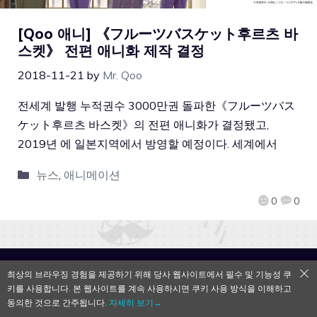
[Qoo 애니] 《フルーツバスケット후르츠 바
스켓》 전편 애니화 제작 결정
2018-11-21
by
Mr. Qoo
전세계 발행 누적권수 3000만권 돌파한《フルーツバス
ケット후르츠 바스켓》의 전편 애니화가 결정됐고,
2019년 에 일본지역에서 방영할 예정이다. 세계에서
뉴스
,
애니메이션
0
0
QooApp Limited © 2026
최상의 브라우징 경험을 제공하기 위해 당사 웹사이트에서 필수 및 기능성 쿠
키를 사용합니다. 본 웹사이트를 계속 사용하시면 쿠키 사용 방식을 이해하고
동의한 것으로 간주됩니다.
자세히 보기→