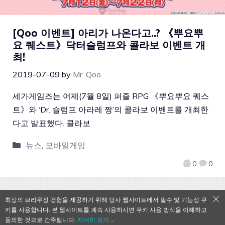
[Qoo 이벤트] 아리가 나온다고..? 《뿌요뿌
요 퀘스트》닥터슬럼프와 콜라보 이벤트 개
최!
2019-07-09
by
Mr. Qoo
세가게임즈는 어제(7월 8일) 퍼즐 RPG 《뿌요뿌요 퀘스
트》와 ‘Dr. 슬럼프 아라레 짱’의 콜라보 이벤트를 개최한
다고 발표했다. 콜라보
뉴스
,
모바일게임
0
0
최상의 브라우징 경험을 제공하기 위해 당사 웹사이트에서 필수 및 기능성 쿠
키를 사용합니다. 본 웹사이트를 계속 사용하시면 쿠키 사용 방식을 이해하고
QooApp Limited © 2026
동의한 것으로 간주됩니다.
자세히 보기→