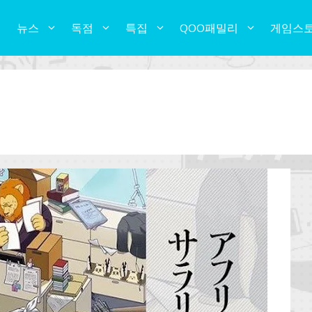
뉴스
독점
특집
QOO패밀리
게임스