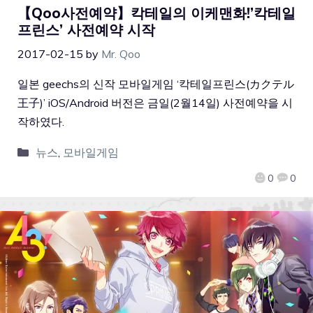
【Qoo사전예약】칵테일의 이케맨화!’칵테일
프린스’ 사전예약 시작
2017-02-15
by
Mr. Qoo
일본 geechs의 신작 모바일게임 ‘칵테일프린스(カクテル
王子)’ iOS/Android 버전은 금일(2월14일) 사전예약을 시
작하였다.
뉴스
,
모바일게임
0
0