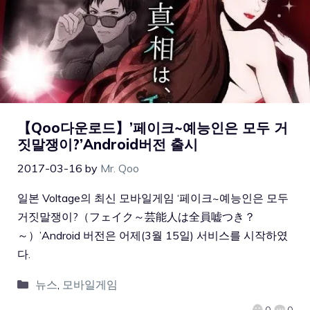
【Qoo다운로드】’페이크~예능인은 모두 거
짓말쟁이?’Android버전 출시
2017-03-16
by
Mr. Qoo
일본 Voltage의 최신 모바일게임 ‘페이크~예능인은 모두
거짓말쟁이?（フェイク～芸能人は全員嘘つき？
～）’Android 버전은 어제(3월 15일) 서비스를 시작하였
다.
뉴스
,
모바일게임
0
0