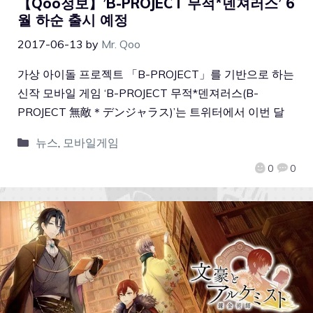
【Qoo정보】’B-PROJECT 무적*덴져러스’ 6
월 하순 출시 예정
2017-06-13
by
Mr. Qoo
가상 아이돌 프로젝트 「B-PROJECT」를 기반으로 하는
신작 모바일 게임 ‘B-PROJECT 무적*덴져러스(B-
PROJECT 無敵＊デンジャラス)’는 트위터에서 이번 달
뉴스
,
모바일게임
0
0