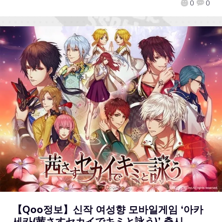
0
0
【Qoo정보】신작 여성향 모바일게임 ‘아카
세카(茜さすセカイでキミと詠う)’ 출시