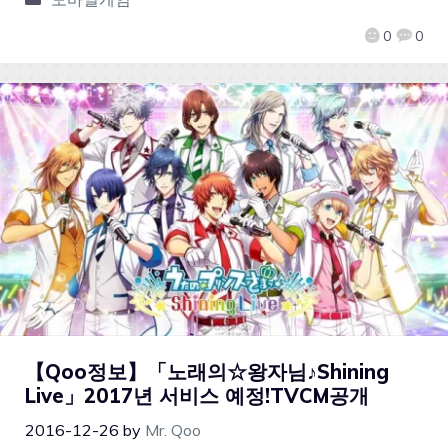
0
0
【Qoo정보】「노래의☆왕자님♪Shining
Live」2017년 서비스 예정!TVCM공개
2016-12-26
by
Mr. Qoo