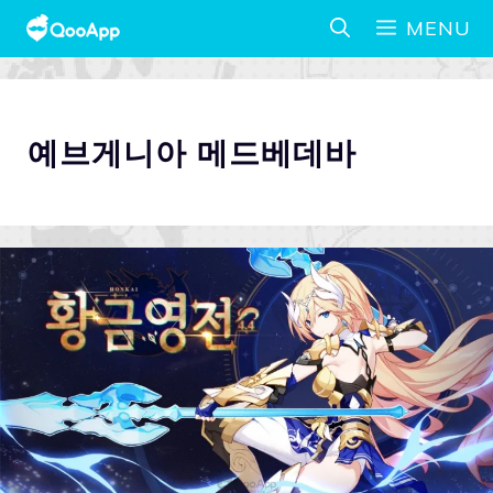
MENU
예브게니아 메드베데바