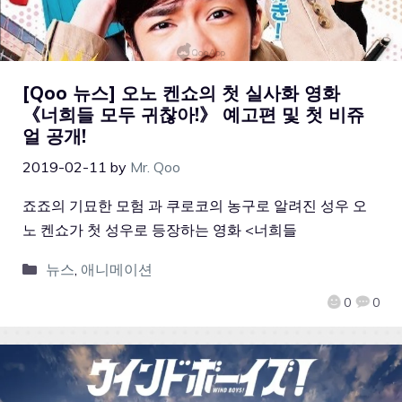
[Qoo 뉴스] 오노 켄쇼의 첫 실사화 영화
《너희들 모두 귀찮아!》 예고편 및 첫 비쥬
얼 공개!
2019-02-11
by
Mr. Qoo
죠죠의 기묘한 모험 과 쿠로코의 농구로 알려진 성우 오
노 켄쇼가 첫 성우로 등장하는 영화 <너희들
뉴스
,
애니메이션
0
0