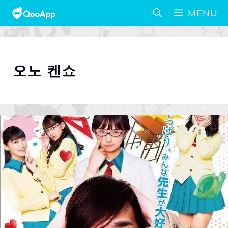
MENU
오노 켄쇼