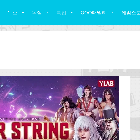
뉴스
독점
특집
QOO패밀리
게임스