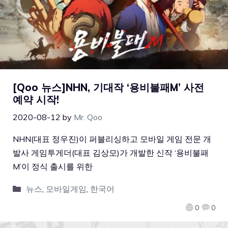
[Qoo 뉴스]NHN, 기대작 ‘용비불패M’ 사전
예약 시작!
2020-08-12
by
Mr. Qoo
NHN(대표 정우진)이 퍼블리싱하고 모바일 게임 전문 개
발사 게임투게더(대표 김상모)가 개발한 신작 ‘용비불패
M’이 정식 출시를 위한
뉴스
,
모바일게임
,
한국어
0
0