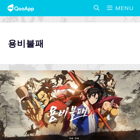
MENU
용비불패