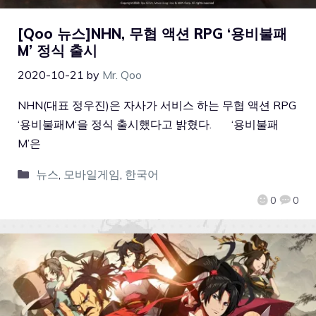
[Qoo 뉴스]NHN, 무협 액션 RPG ‘용비불패
M’ 정식 출시
2020-10-21
by
Mr. Qoo
NHN(대표 정우진)은 자사가 서비스 하는 무협 액션 RPG
‘용비불패M‘을 정식 출시했다고 밝혔다. ‘용비불패
M’은
뉴스
,
모바일게임
,
한국어
0
0