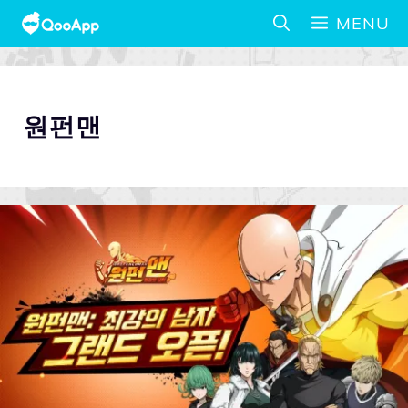
MENU
원펀맨