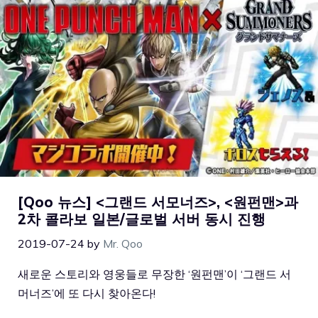
[Qoo 뉴스] <그랜드 서모너즈>, <원펀맨>과
2차 콜라보 일본/글로벌 서버 동시 진행
2019-07-24
by
Mr. Qoo
새로운 스토리와 영웅들로 무장한 ‘원펀맨’이 ‘그랜드 서
머너즈’에 또 다시 찾아온다!