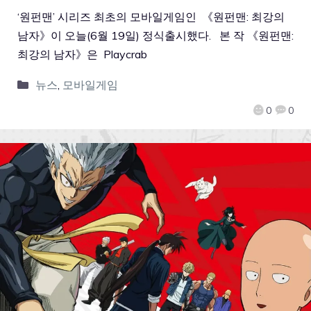
‘원펀맨’ 시리즈 최초의 모바일게임인 《원펀맨: 최강의
남자》이 오늘(6월 19일) 정식출시했다. 본 작 《원펀맨:
최강의 남자》은 Playcrab
뉴스
,
모바일게임
0
0