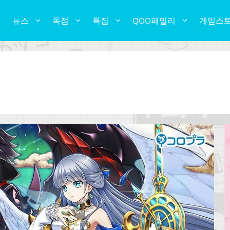
뉴스
독점
특집
QOO패밀리
게임스