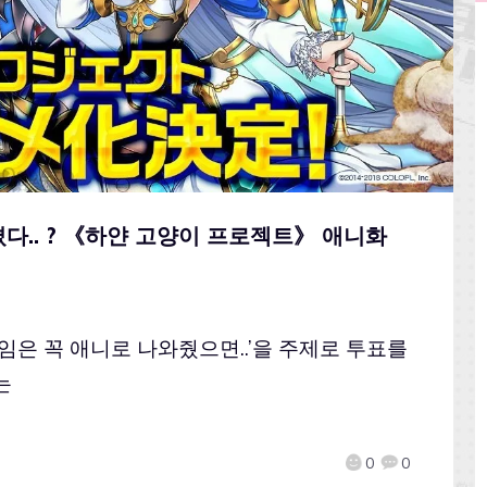
졌다.. ? 《하얀 고양이 프로젝트》 애니화
은 꼭 애니로 나와줬으면..’을 주제로 투표를
는
0
0